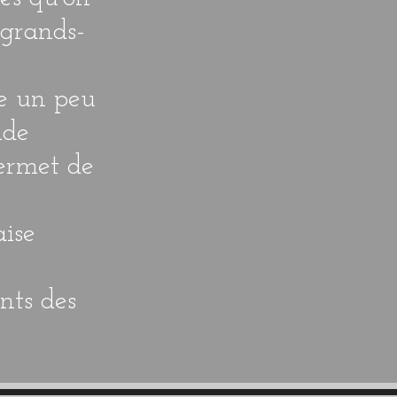
 grands-
re un peu
nde
permet de
aise
ents des