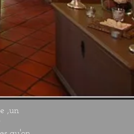
le ,un
t
les qu'on