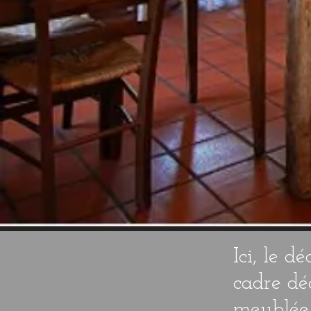
Ici, le d
cadre dé
meublée 