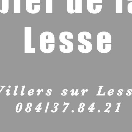
bief de l
Lesse
Villers sur Les
084/37.84.21