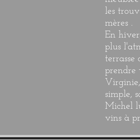
les trou
mères .
En hiver
plus l'a
terrasse
prendre v
Virginie,
simple, s
Michel lu
vins à p