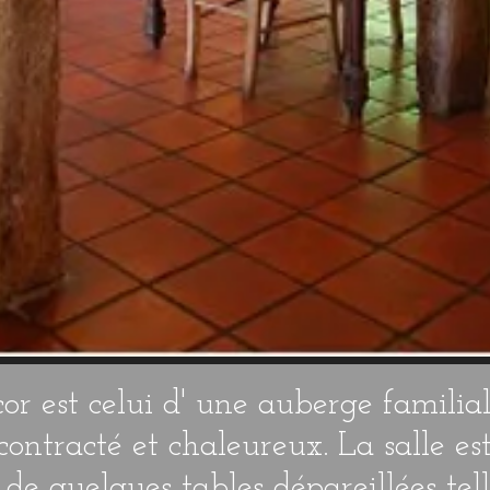
écor est celui d' une auberge familia
contracté et chaleureux. La salle es
de quelques tables dépareillées tel