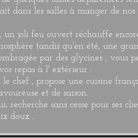
vait dans les salles à manger de nos
, un joli feu ouvert réchauffe enco
tmosphère tandis qu'en été, une gra
 ombragée par des glycines , vous 
os repas à l' extérieur .
 le chef , propose une cuisine franç
avoureuse et de saison.
i, recherche sans cesse pour ses cli
rix doux .